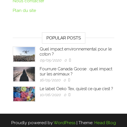
Nous contacter
Plan du site
POPULAR POSTS
Quel impact environnemental pour le
coton ?
09/05/2020
0
Fourrure Canada Goose : quel impact
sur les animaux ?
16/05/2020
0
Le label Oeko Tex, qu’est ce que c’est ?
10/06/2020
0
Proudly powered by
WordPress
|
Theme:
Head Blog