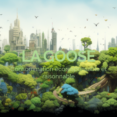
LA GOOSE
Consommation écoresponsable et
raisonnable