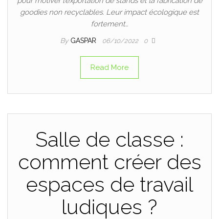
pour motiver l’exportation de stands et la fabrication de
goodies non recyclables. Leur impact écologique est
fortement…
By
GASPAR
06/10/2022
0
Read More
Salle de classe :
comment créer des
espaces de travail
ludiques ?