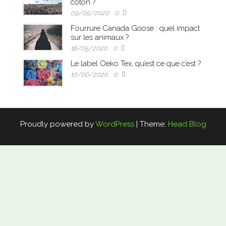
coton ?
09/05/2020
0
Fourrure Canada Goose : quel impact
sur les animaux ?
16/05/2020
0
Le label Oeko Tex, qu’est ce que c’est ?
10/06/2020
0
Proudly powered by
WordPress
|
Theme:
Head Blog