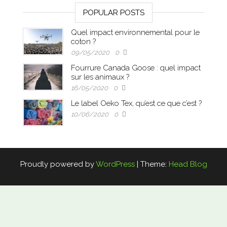
POPULAR POSTS
Quel impact environnemental pour le
coton ?
09/05/2020
0
Fourrure Canada Goose : quel impact
sur les animaux ?
16/05/2020
0
Le label Oeko Tex, qu’est ce que c’est ?
10/06/2020
0
Proudly powered by
WordPress
|
Theme:
Head Blog