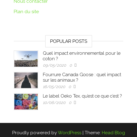
Nous contacter
Plan du site
POPULAR POSTS
Quel impact environnemental pour le
coton ?
09/05/2020
0
Fourrure Canada Goose : quel impact
sur les animaux ?
16/05/2020
0
Le label Oeko Tex, qu’est ce que c’est ?
10/06/2020
0
Proudly powered by
WordPress
|
Theme:
Head Blog