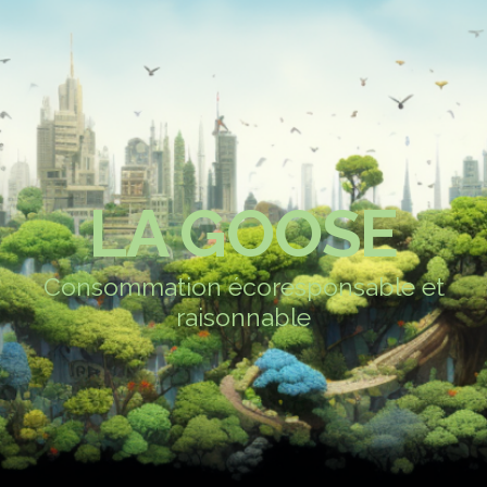
LA GOOSE
Consommation écoresponsable et
raisonnable