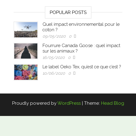
POPULAR POSTS
Quel impact environnemental pour le
coton ?
09/05/2020
0
Fourrure Canada Goose : quel impact
sur les animaux ?
16/05/2020
0
Le label Oeko Tex, qu’est ce que c’est ?
10/06/2020
0
Proudly powered by
WordPress
|
Theme:
Head Blog