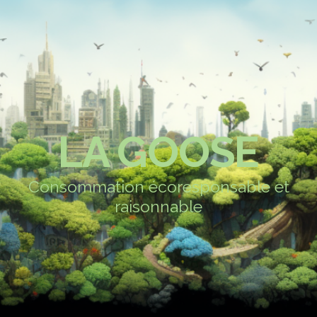
LA GOOSE
Consommation écoresponsable et
raisonnable