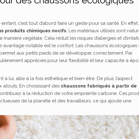
pour des chaussons écologiques
fant, c’est tout d’abord faire un geste pour sa santé. En effet,
ns produits chimiques nocifs
. Les matériaux utilisés sont natur
anière végétale. Cela réduit les risques d’allergies et d’irritat
re avantage notable est le confort. Les chaussons écologiques 
i permet aux petits pieds de se développer correctement. Par
culièrement appréciés pour leur flexibilité et leur capacité à ép
nt à lui, allie à la fois esthétique et bien-être. De plus, l’aspect
 atouts. En choisissant des
chaussons fabriqués à partir de
ontribuez à la réduction de votre empreinte carbone. Ces prod
ueuses de la planète et des travailleurs, ce qui ajoute une