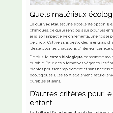
Quels matériaux écologi
Le
cuir végétal
est une excellente option. Il 
chimiques, ce qui le rend plus sûr pour les enfa
ainsi son impact environnemental une fois le pr
de choix. Cultivé sans pesticides ni engrais ch
idéale pour les chaussons d’intérieur, car elle of
De plus, le
coton biologique
consomme moins d
durable. Pour des alternatives véganes, les f
plantes poussent rapidement et sans nécessite
écologiques. Elles sont également naturellemen
durables et sains.
D’autres critères pour l
enfant
La taille et l’ajustement
sont des critères q