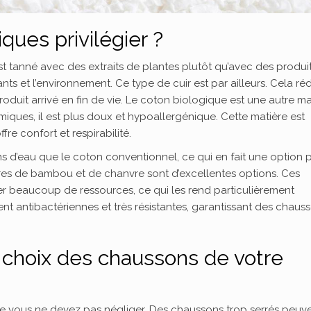
ques privilégier ?
est tanné avec des extraits de plantes plutôt qu’avec des produi
nts et l’environnement. Ce type de cuir est par ailleurs. Cela réd
oduit arrivé en fin de vie. Le coton biologique est une autre ma
imiques, il est plus doux et hypoallergénique. Cette matière est
fre confort et respirabilité.
’eau que le coton conventionnel, ce qui en fait une option p
ibres de bambou et de chanvre sont d’excellentes options. Ces
r beaucoup de ressources, ce qui les rend particulièrement
t antibactériennes et très résistantes, garantissant des chaus
e choix des chaussons de votre
ue vous ne devez pas négliger. Des chaussons trop serrés peuv