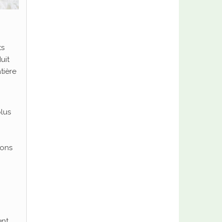
ts
uit
tière
lus
sons
ent