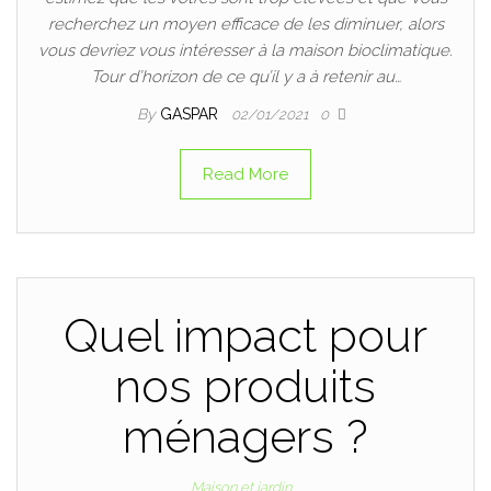
recherchez un moyen efficace de les diminuer, alors
vous devriez vous intéresser à la maison bioclimatique.
Tour d’horizon de ce qu’il y a à retenir au…
By
GASPAR
02/01/2021
0
Read More
Quel impact pour
nos produits
ménagers ?
Maison et jardin