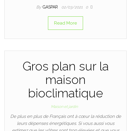
By
GASPAR
02/03/2021
0
Read More
Gros plan sur la
maison
bioclimatique
Maison et jardin
De plus en plus de Français ont à cœur la réduction de
leurs dépenses énergétiques. Si vous aussi vous
estimez que les vôtres sont trop élevées et que vous