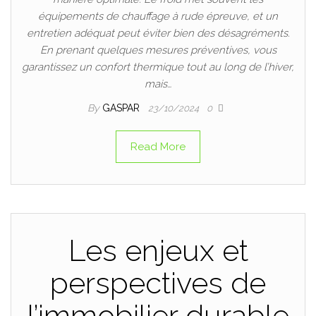
équipements de chauffage à rude épreuve, et un
entretien adéquat peut éviter bien des désagréments.
En prenant quelques mesures préventives, vous
garantissez un confort thermique tout au long de l’hiver,
mais…
By
GASPAR
23/10/2024
0
Read More
Les enjeux et
perspectives de
l’immobilier durable