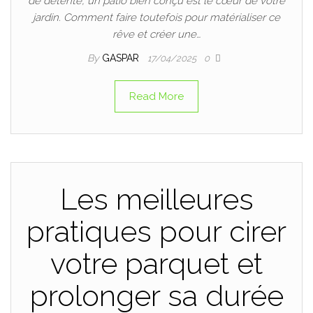
de détente, un patio bien conçu est le cœur de votre
jardin. Comment faire toutefois pour matérialiser ce
rêve et créer une…
By
GASPAR
17/04/2025
0
Read More
Les meilleures
pratiques pour cirer
votre parquet et
prolonger sa durée