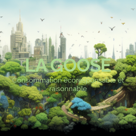
LA GOOSE
Consommation écoresponsable et
raisonnable