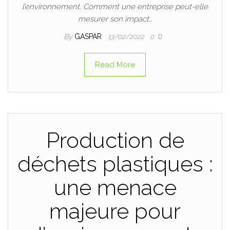
l’environnement. Comment une entreprise peut-elle
mesurer son impact…
By
GASPAR
13/02/2022
0
Read More
Production de
déchets plastiques :
une menace
majeure pour