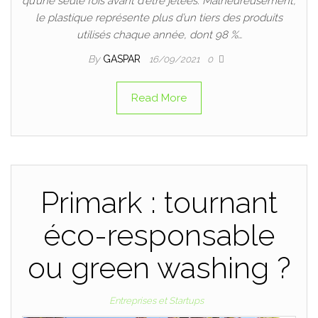
qu’une seule fois avant d’être jetées. Malheureusement,
le plastique représente plus d’un tiers des produits
utilisés chaque année, dont 98 %…
By
GASPAR
16/09/2021
0
Read More
Primark : tournant
éco-responsable
ou green washing ?
Entreprises et Startups