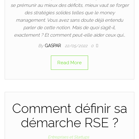
se prémunir au mieux des déficits, mieux vaut se forger
des stratégies solides telles que le money
management. Vous avez sans doute déjà entendu
parler de cette notion. Mais de quoi s’agit-il,
exactement ? Et comment peut-elle aider ceux qui…
By
GASPAR
22/05/2022
0
Read More
Comment définir sa
démarche RSE ?
Entreprises et Startups