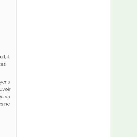
t, il
ues
oyens
uvoir
où va
es ne