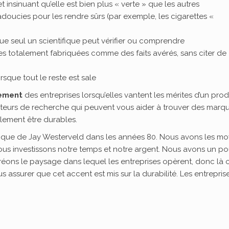
t insinuant qu’elle est bien plus « verte » que les autres
doucies pour les rendre sûrs (par exemple, les cigarettes «
 que seul un scientifique peut vérifier ou comprendre
es totalement fabriquées comme des faits avérés, sans citer de
orsque tout le reste est sale
tement
des entreprises lorsqu’elles vantent les mérites d’un produi
oteurs de recherche qui peuvent vous aider à trouver des marq
plement être durables.
époque de Jay Westerveld dans les années 80. Nous avons les m
us investissons notre temps et notre argent. Nous avons un po
ons le paysage dans lequel les entreprises opèrent, donc là 
s assurer que cet accent est mis sur la durabilité. Les entrepris