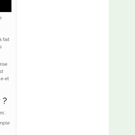
e
 fait
s
rise
st
le et
 ?
s :
emple