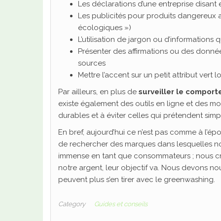
Les déclarations d’une entreprise disant e
Les publicités pour produits dangereux a
écologiques »)
L’utilisation de jargon ou d’informations
Présenter des affirmations ou des donné
sources
Mettre l’accent sur un petit attribut vert l
Par ailleurs, en plus de
surveiller le compor
existe également des outils en ligne et des m
durables et à éviter celles qui prétendent sim
En bref, aujourd’hui ce n’est pas comme à l’
de rechercher des marques dans lesquelles no
immense en tant que consommateurs ; nous cré
notre argent, leur objectif va. Nous devons nou
peuvent plus s’en tirer avec le greenwashing.
Category
Guides et conseils