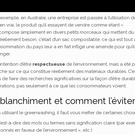
xemple, en Australie, une entreprise est passée à l’utilisation d
’en vrai, le produit qu’il essayent de vendre comme étant «
décompose simplement en divers petits morceaux qui mettent du
réellement besoin, c’était d’un sac compostable, ce qui est tout à
onsommation du pays leur a en fait infligé une amende pour qu’il
nger.
’intention d’être
respectueuse
de l’environnement, mais a été p
e sur ce qui constitue réellement des matériaux durables. C’e
s de faire des recherches significatives sur la façon d’être durab
pérations, pas seulement à ce que les consommateurs voient.
blanchiment et comment l’éviter
utilisant le greenwashing, il faut vous méfier de certaines chose
c’est-à-dire des mots ou termes sans signification claire (par ex
ionnés en faveur de l’environnement », etc.)