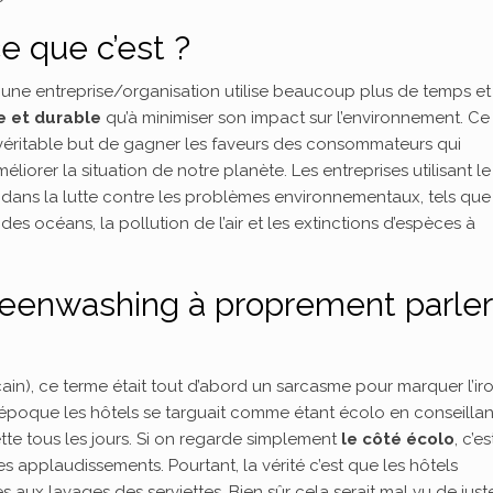
e que c’est ?
une entreprise/organisation utilise beaucoup plus de temps et
e et durable
qu’à minimiser son impact sur l’environnement. Ce
véritable but de gagner les faveurs des consommateurs qui
éliorer la situation de notre planète. Les entreprises utilisant le
 dans la lutte contre les problèmes environnementaux, tels que
es océans, la pollution de l’air et les extinctions d’espèces à
reenwashing à proprement parler
in), ce terme était tout d’abord un sarcasme pour marquer l’ir
 l’époque les hôtels se targuait comme étant écolo en conseilla
ette tous les jours. Si on regarde simplement
le côté écolo
, c’e
es applaudissements. Pourtant, la vérité c’est que les hôtels
 aux lavages des serviettes. Bien sûr cela serait mal vu de just