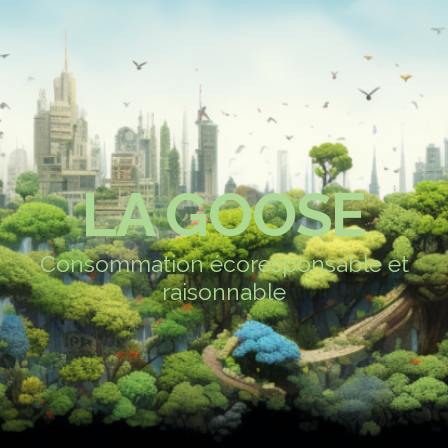
LA GOOSE
Consommation écoresponsable et
raisonnable