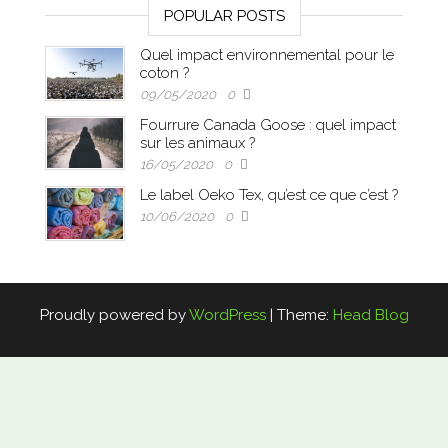
POPULAR POSTS
Quel impact environnemental pour le
coton ?
09/05/2020
0
Fourrure Canada Goose : quel impact
sur les animaux ?
16/05/2020
0
Le label Oeko Tex, qu’est ce que c’est ?
10/06/2020
0
Proudly powered by
WordPress
|
Theme:
Head Blog