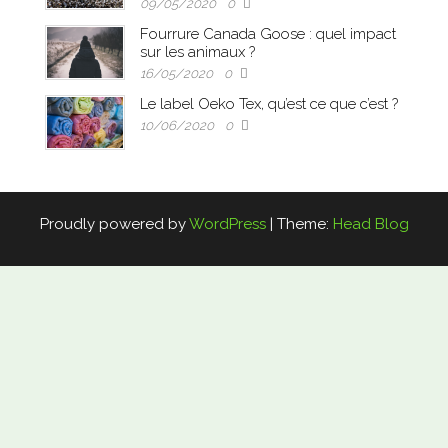
09/05/2020
0
Fourrure Canada Goose : quel impact
sur les animaux ?
16/05/2020
0
Le label Oeko Tex, qu’est ce que c’est ?
10/06/2020
0
Proudly powered by
WordPress
|
Theme:
Head Blog