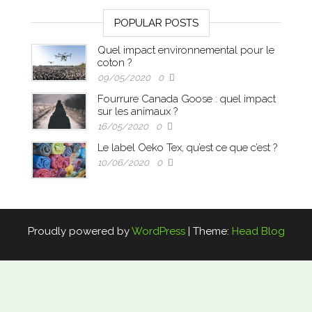
POPULAR POSTS
Quel impact environnemental pour le
coton ?
09/05/2020
0
Fourrure Canada Goose : quel impact
sur les animaux ?
16/05/2020
0
Le label Oeko Tex, qu’est ce que c’est ?
10/06/2020
0
Proudly powered by
WordPress
|
Theme:
Head Blog