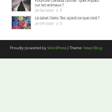
Fourrure Canada Goose : quel impact
sur les animaux ?
16/05/2020
0
Le label Oeko Tex, qu’est ce que c’est ?
10/06/2020
0
Proudly powered by
WordPress
|
Theme:
Head Blog