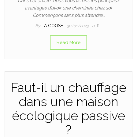
Dans cet article, nous vous listons les principaux
avantages d’avoir une cheminée chez soi.
Commençons sans plus attendre…
By
LA GOOSE
30/01/2023
0
Read More
Faut-il un chauffage
dans une maison
écologique passive
?