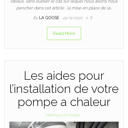
idéaux, sans oublier le cas sur lequel nous allons nous
pencher dans cet article : la mise en place de la…
By
LA GOOSE
29/11/2022
0
Read More
Les aides pour
l’installation de votre
pompe a chaleur
Matériaux et énergie