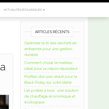
b
o
ACTUALITÉS ÉCOLOGIQUES
n
n
e
o
ARTICLES RÉCENTS
u
Optimiser le tri des déchets en
m
entreprise pour une gestion
a
durable
u
v
Comment choisir le matelas
la
a
idéal pour un repos réparateur
i
Profitez d’un prix réduit pour le
s
Black Friday sur votre literie
e
i
Les poêles à bois : une solution
d
de chauffage économique et
é
écologique
e