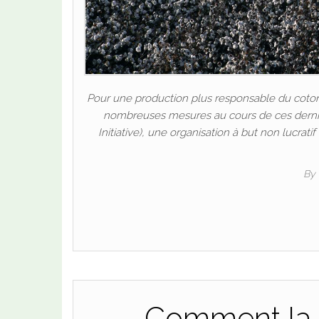
Pour une production plus responsable du coton
nombreuses mesures au cours de ces derniè
Initiative), une organisation à but non lucrat
By
Comment la 