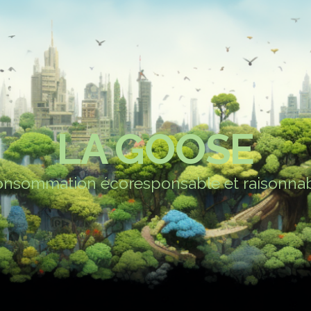
LA GOOSE
nsommation écoresponsable et raisonna