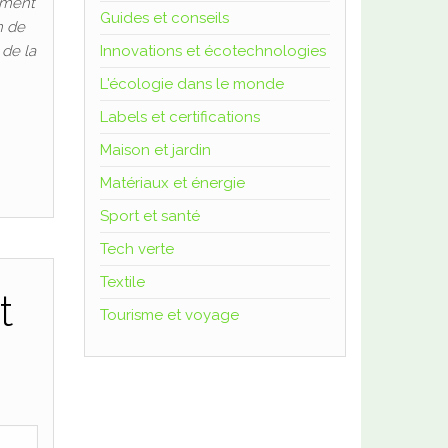
lement
b
Guides et conseils
n de
r
 de la
Innovations et écotechnologies
i
c
L'écologie dans le monde
a
Labels et certifications
t
Maison et jardin
i
o
Matériaux et énergie
n
Sport et santé
d
Tech verte
e
l
Textile
t
a
Tourisme et voyage
s
o
i
e
e
t