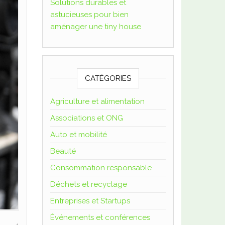
Solutions durables et
?
astucieuses pour bien
T
aménager une tiny house
o
u
t
s
CATÉGORIES
a
v
Agriculture et alimentation
o
Associations et ONG
i
r
Auto et mobilité
s
Beauté
u
Consommation responsable
r
l
Déchets et recyclage
a
Entreprises et Startups
f
Événements et conférences
a