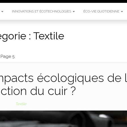
E
INNOVATIONS ET ÉCOTECHNOLOGIES
ÉCO-VIE QUOTIDIENNE
gorie :
Textile
>
Page 5
mpacts écologiques de 
ction du cuir ?
Textile