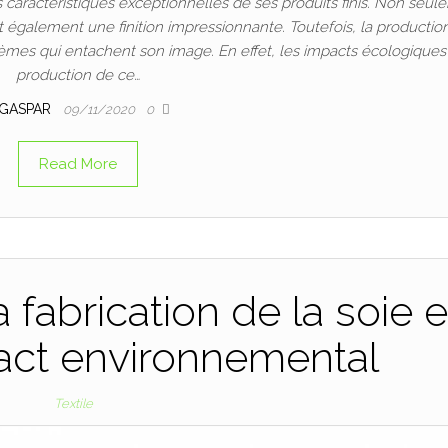
s caractéristiques exceptionnelles de ses produits finis. Non seu
t également une finition impressionnante. Toutefois, la productio
mes qui entachent son image. En effet, les impacts écologiques
production de ce…
GASPAR
09/11/2020
0
Read More
a fabrication de la soie e
act environnemental
Textile