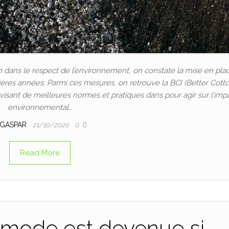
 dans le respect de l’environnement, on constate la mise en pla
res années. Parmi ces mesures, on retrouve la BCI (Better Cott
if visant de meilleures normes et pratiques dans pour agir sur l’imp
environnemental…
GASPAR
21/10/2020
0
Read More
mode est devenue si